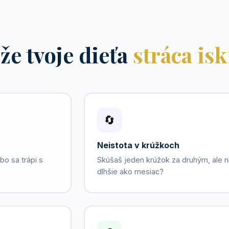
že tvoje dieťa
stráca is
🔄
Neistota v krúžkoch
o sa trápi s
Skúšaš jeden krúžok za druhým, ale n
dlhšie ako mesiac?