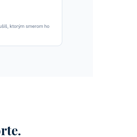
tušíš, ktorým smerom ho
rte.