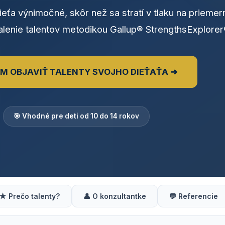
dieťa výnimočné, skôr než sa stratí v tlaku na priemer
alenie talentov metodikou Gallup® StrengthsExplorer
M OBJAVIŤ TALENTY SVOJHO DIEŤAŤA ➜
🎯 Vhodné pre deti od 10 do 14 rokov
★ Prečo talenty?
👤 O konzultantke
💬 Referencie