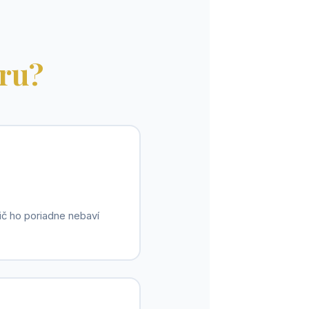
kru?
ič ho poriadne nebaví