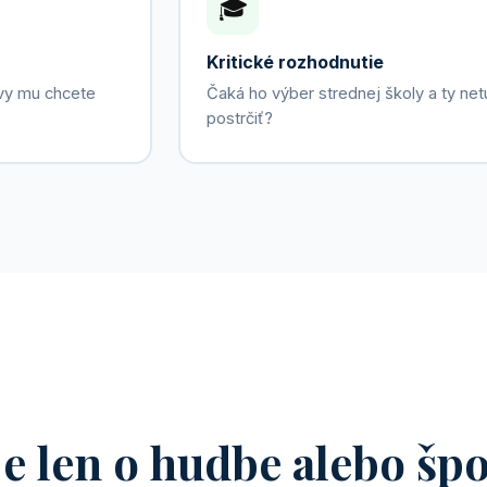
🎓
Kritické rozhodnutie
 vy mu chcete
Čaká ho výber strednej školy a ty ne
postrčiť?
je len o hudbe alebo špo