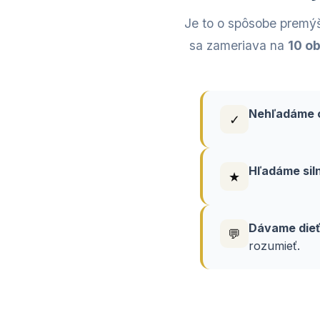
Je to o spôsobe premýš
sa zameriava na
10 ob
Nehľadáme 
✓
Hľadáme sil
★
Dávame dieťa
💬
rozumieť.