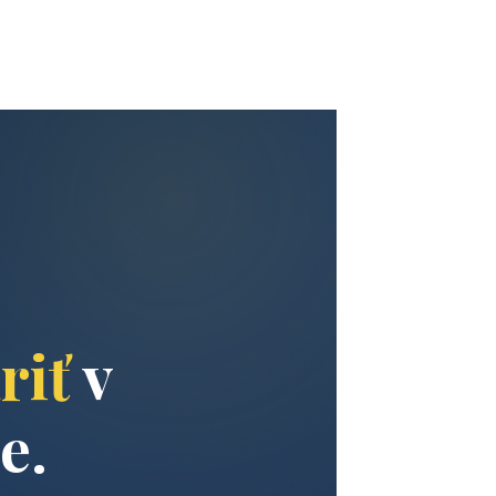
riť
v
e.