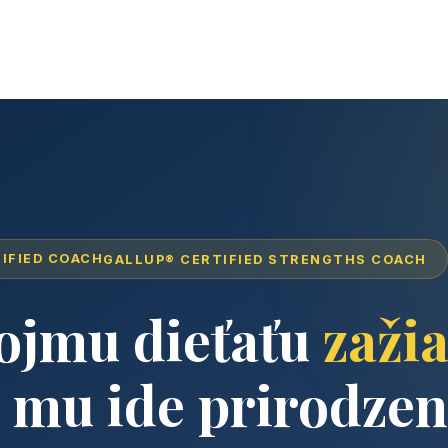
GALLUP® CERTIFIED STRENGTHS COACH
ojmu dieťaťu
zažia
 mu ide prirodzen