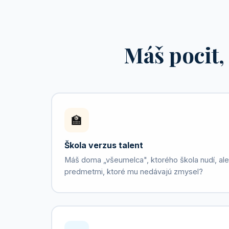
Máš pocit, 
🏫
Škola verzus talent
Máš doma „všeumelca", ktorého škola nudí, aleb
predmetmi, ktoré mu nedávajú zmysel?