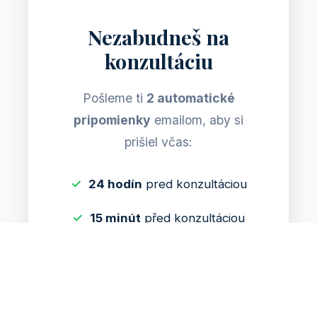
Nezabudneš na
konzultáciu
Pošleme ti
2 automatické
pripomienky
emailom, aby si
prišiel včas:
24 hodín
pred konzultáciou
15 minút
před konzultáciou
V emaili nájdeš aj odkaz na Google
Meet, kde sa stretneme.