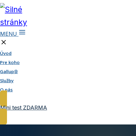
MENU
Úvod
Pre koho
Gallup®
Služby
O nás
Mini test ZDARMA