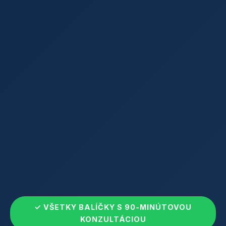
✓ VŠETKY BALÍČKY S 90-MINÚTOVOU
KONZULTÁCIOU