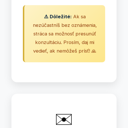
⚠️ Dôležité:
Ak sa
nezúčastníš bez oznámenia,
stráca sa možnosť presunúť
konzultáciu. Prosím, daj mi
vedieť, ak nemôžeš prísť! 🙏
✉️