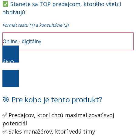
Stanete sa TOP predajcom, ktorého všetci
obdivujú
Formát testu (1) a konzultácie (2)
Online - digitálny
ÁNO
💰CHCEM ZDVOJNÁSOBIŤ PREDAJE ZA 259€!
🎯 Pre koho je tento produkt?
✅ Predajcov, ktorí chcú maximalizovať svoj
potenciál
✅ Sales manažérov, ktorí vedú tímy