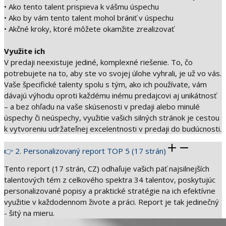
• Ako tento talent prispieva k vášmu úspechu
• Ako by vám tento talent mohol brániť v úspechu
• Akčné kroky, ktoré môžete okamžite zrealizovať
Využite ich
V predaji neexistuje jediné, komplexné riešenie. To, čo
potrebujete na to, aby ste vo svojej úlohe vyhrali, je už vo vás.
Vaše špecifické talenty spolu s tým, ako ich používate, vám
dávajú výhodu oproti každému inému predajcovi aj unikátnosť
– a bez ohľadu na vaše skúsenosti v predaji alebo minulé
úspechy či neúspechy, využitie vašich silných stránok je cestou
k vytvoreniu udržateľnej excelentnosti v predaji do budúcnosti.
👉 2. Personalizovaný report TOP 5 (17 strán)
Tento report (17 strán, CZ) odhaľuje vašich päť najsilnejších
talentových tém z celkového spektra 34 talentov, poskytujúc
personalizované popisy a praktické stratégie na ich efektívne
využitie v každodennom živote a práci. Report je tak jedinečný
- šitý na mieru.