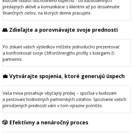
kľúčové oblasti obchodného úspechu - od každodenných
predajných aktivít a komunikácie s klientmi až po dosiahnutie
finančných cieľov, na ktorých denne pracujete.
👥 Zdieľajte a porovnávajte svoje prednosti
Po získaní vašich výsledkov môžete jednoducho prezentovať
a konfrontovať svoje CliftonStrengths profily s kolegami či
partnermi.
💼 Vytvárajte spojenia, ktoré generujú úspech
Vaša misia presahuje obyčajný predaj – spočíva v budovaní
a pestovaní hodnotných partnerských vzťahov. Spoznanie vašich
prirodzených predností vám v tom výrazne pomôže.
🎲 Efektívny a nenáročný proces