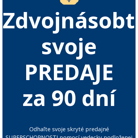
Zdvojnásobt
svoje
PREDAJE
za 90 dní
Odhaľte svoje skryté predajné
SUPERSCHOPNOSTI pomocí vedecky podloženej