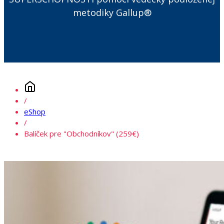
metodiky Gallup®
/
eShop
/
Balíček pre "Obchodníkov" (259€)