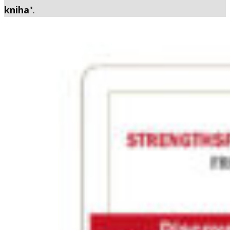
kniha
".