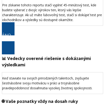
Pre získanie tohoto reportu stačí vyplniť 45-minútový test, kde
budete vyberať z dvojíc výrokov ten, ktorý vás lepšie
charakterizuje. Ak už máte ľubovoľný test, stačí si dokúpiť test pre
obchodníkov a výsledky sú dostupné okamžite.
ÁNO
💰CHCEM ZDVOJNÁSOBIŤ PREDAJE ZA 259€!
📊 Vedecky overené riešenie s dokázanými
výsledkami
Keď staviate na svojich prirodzených talentoch, zvyšujete
šesťnásobne svoju motiváciu v práci a trojnásobne
pravdepodobnosť dosiahnutia vysokej životnej spokojnosti.
🌐 Vaše poznatky vždy na dosah ruky