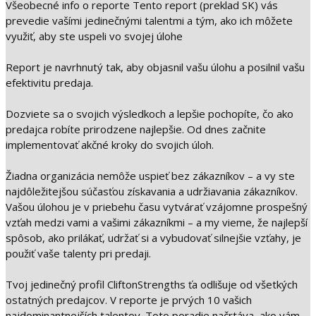
Všeobecné info o reporte Tento report (preklad SK) vás
prevedie vašími jedinečnými talentmi a tým, ako ich môžete
využiť, aby ste uspeli vo svojej úlohe
Report je navrhnutý tak, aby objasnil vašu úlohu a posilnil vašu
efektivitu predaja.
Dozviete sa o svojich výsledkoch a lepšie pochopíte, čo ako
predajca robíte prirodzene najlepšie. Od dnes začnite
implementovať akčné kroky do svojich úloh.
Žiadna organizácia nemôže uspieť bez zákazníkov – a vy ste
najdôležitejšou súčasťou získavania a udržiavania zákazníkov.
Vašou úlohou je v priebehu času vytvárať vzájomne prospešný
vzťah medzi vami a vašimi zákazníkmi – a my vieme, že najlepší
spôsob, ako prilákať, udržať si a vybudovať silnejšie vzťahy, je
použiť vaše talenty pri predaji.
Tvoj jedinečný profil CliftonStrengths ťa odlišuje od všetkých
ostatných predajcov. V reporte je prvých 10 vašich
najdominantnejších talentov. Toto poradie načrtáva, ako vám