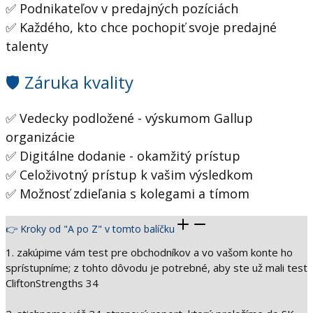
✅ Podnikateľov v predajných pozíciách
✅ Každého, kto chce pochopiť svoje predajné
talenty
🛡️ Záruka kvality
✅ Vedecky podložené - výskumom Gallup
organizácie
✅ Digitálne dodanie - okamžitý prístup
✅ Celoživotný prístup k vašim výsledkom
✅ Možnosť zdieľania s kolegami a tímom
👉 Kroky od "A po Z" v tomto balíčku
1. ⁠zakúpime vám test pre obchodníkov a vo vašom konte ho
sprístupníme; z tohto dôvodu je potrebné, aby ste už mali test
CliftonStrengths 34