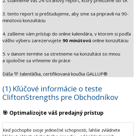
2. stiahneme váš 24-stranový report, ktorý preložíme do SK
3. tento report si preštudujeme, aby sme sa pripravili na 90-
minútovú konzultáciu
4. zašleme vám prístup do online kalendára, v ktorom si podľa
vášho výberu zarezervujete
90 minútovú
online konzultáciu
5. v danom termíne sa stretneme na ⁠konzultácii so mnou
a spoločne sa vrhneme do práce
Dáša 💛 talenťáčka, certifikovaná koučka GALLUP®
(1) Kľúčové informácie o teste
CliftonStrengths pre Obchodníkov
🎯 Optimalizojte váš predajný prístup
Keď pochopíte svoje jedinečné schopnosti, ľahšie zvládnete