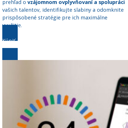
prehľad o
vzájomnom ovplyvňovaní a spolupráci
vašich talentov, identifikujte slabiny a odomknite
prispôsobené stratégie pre ich maximálne
využitie.
Kúpiť
balíček IDEM DO TOHO za 449€