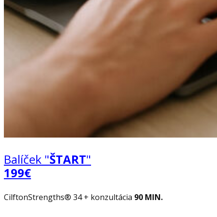
Balíček "
ŠTART
"
199€
CilftonStrengths® 34 + konzultácia
90 MIN.
.