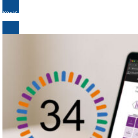
Kúpiť
balíček OCHUTNÁVKA za 79€