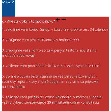
Kúpiť
👉 Aké sú kroky v tomto balíčku?
1. ⁠založíme vám konto Gallup, v ktorom si urobíte test 34 talentov
2. ⁠zakúpime vám test 34 talentov v hodnote 55€
3. prepojíme vaše konto so zakúpeným testom, aby ste ho
mohol/a absolvovať
4. ⁠zašleme vám podrobné inštrukcie na online vyplnenie testu
5. ⁠po absolvovaní testu stiahneme váš personalizovaný 25-
stranový report, ktorý si preštudujeme, aby sme sa pripravili
na konzultáciu
6. zašleme vám prístup do online kalendára, v ktorom si podľa
vášho výberu zarezervujete
25 minútovú
online konzultáciu