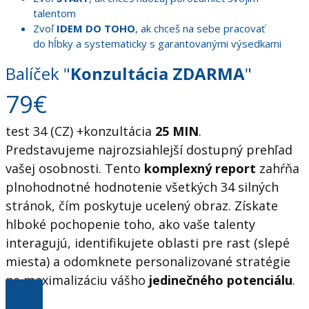
talentom
Zvoľ
IDEM
DO TOHO
, ak chceš na sebe pracovať
do hĺbky a systematicky s garantovanými výsedkami
Balíček "
Konzultácia ZDARMA
"
79€
test 34 (CZ) +konzultácia
25 MIN
.
Predstavujeme najrozsiahlejší dostupný prehľad
vašej osobnosti. Tento
komplexný report
zahŕňa
plnohodnotné hodnotenie všetkých 34 silných
stránok, čím poskytuje ucelený obraz. Získate
hlboké pochopenie toho, ako vaše talenty
interagujú, identifikujete oblasti pre rast (slepé
miesta) a odomknete personalizované stratégie
na maximalizáciu vášho
jedinečného potenciálu
.