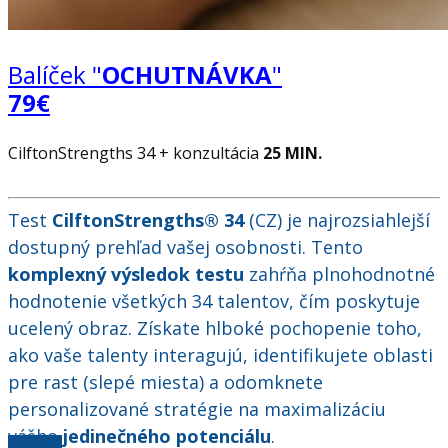
Balíček "
OCHUTNÁVKA
"
79€
CilftonStrengths 34 + konzultácia
25 MIN.
.
Test
CilftonStrengths® 34
(CZ) je najrozsiahlejší
dostupný prehľad vašej osobnosti. Tento
komplexný výsledok testu
zahŕňa plnohodnotné
hodnotenie všetkých 34 talentov, čím poskytuje
ucelený obraz. Získate hlboké pochopenie toho,
ako vaše talenty interagujú, identifikujete oblasti
pre rast (slepé miesta) a odomknete
personalizované stratégie na maximalizáciu
vášho
jedinečného potenciálu
.