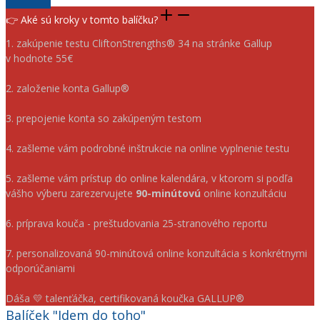
👉 Aké sú kroky v tomto balíčku?
1. zakúpenie testu CliftonStrengths® 34 na stránke Gallup
v hodnote 55€
2. ⁠založenie konta Gallup®
3. prepojenie konta so zakúpeným testom
4. zašleme vám podrobné inštrukcie na online vyplnenie testu
5. zašleme vám prístup do online kalendára, v ktorom si podľa
vášho výberu zarezervujete
90-minútovú
online konzultáciu
6. príprava kouča - preštudovania 25-stranového reportu
7. ⁠personalizovaná 90-minútová online konzultácia s konkrétnymi
odporúčaniami
Dáša 💛 talenťáčka, certifikovaná koučka GALLUP®
Balíček "Idem do toho"