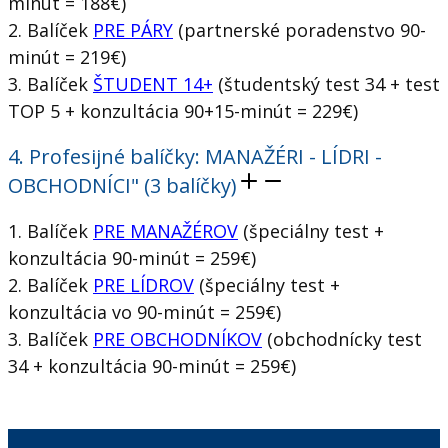
minút = 188€)
2. Balíček
PRE PÁRY
(partnerské poradenstvo 90-
minút = 219€)
3. Balíček
ŠTUDENT 14+
(študentský test 34 + test
TOP 5 + konzultácia 90+15-minút = 229€)
4. Profesijné balíčky: MANAŽÉRI - LÍDRI -
OBCHODNÍCI" (3 balíčky)
1. Balíček
PRE MANAŽÉROV
(špeciálny test +
konzultácia 90-minút = 259€)
2. Balíček
PRE LÍDROV
(špeciálny test +
konzultácia vo 90-minút = 259€)
3. Balíček
PRE OBCHODNÍKOV
(obchodnícky test
34 + konzultácia 90-minút = 259€)