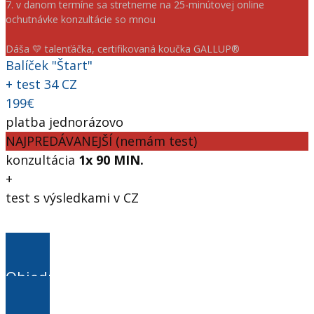
7. v danom termíne sa stretneme na ⁠25-minútovej online
ochutnávke konzultácie so mnou
Dáša 💛 talenťáčka, certifikovaná koučka GALLUP®
Balíček "Štart"
+ test 34 CZ
199€
platba jednorázovo
NAJPREDÁVANEJŠÍ (nemám test)
konzultácia
1x 90 MIN.
+
test s výsledkami v CZ
Objednať