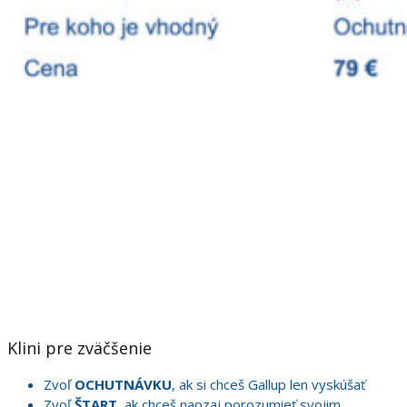
Klini pre zväčšenie
Zvoľ
OCHUTNÁVKU
, ak si chceš Gallup len vyskúšať
Zvoľ
ŠTART
, ak chceš naozaj porozumieť svojim