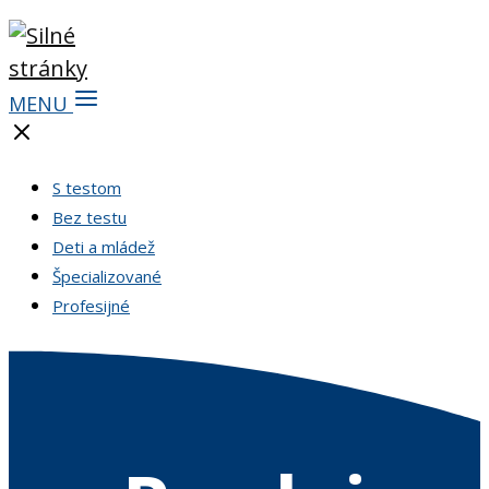
MENU
S testom
Bez testu
Deti a mládež
Špecializované
Profesijné