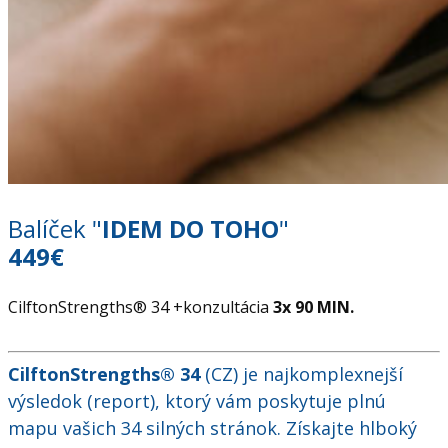
Balíček "
IDEM DO TOHO
"
449€
CilftonStrengths® 34 +konzultácia
3x 90 MIN.
.
CilftonStrengths® 34
(CZ) je najkomplexnejší
výsledok (report), ktorý vám poskytuje plnú
mapu vašich 34 silných stránok. Získajte hlboký