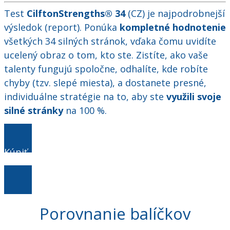
Test
CilftonStrengths® 34
(CZ) je najpodrobnejší
výsledok (report). Ponúka
kompletné hodnotenie
všetkých 34 silných stránok, vďaka čomu uvidíte
ucelený obraz o tom, kto ste. Zistíte, ako vaše
talenty fungujú spoločne, odhalíte, kde robíte
chyby (tzv. slepé miesta), a dostanete presné,
individuálne stratégie na to, aby ste
využili svoje
silné stránky
na 100 %.
Kúpiť
balíček ŠTART za 199€
Porovnanie balíčkov