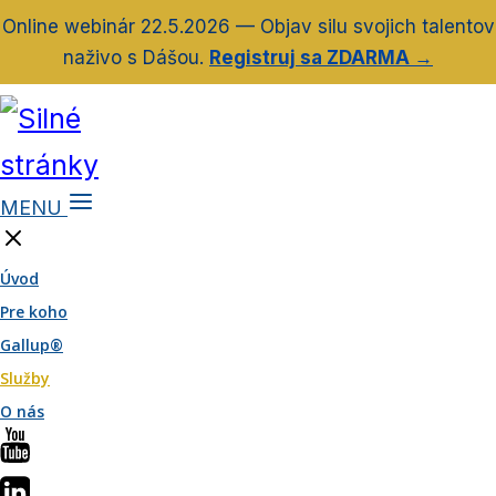
Online webinár 22.5.2026 — Objav silu svojich talentov
naživo s Dášou.
Registruj sa ZDARMA →
MENU
Úvod
Pre koho
Gallup®
Služby
O nás