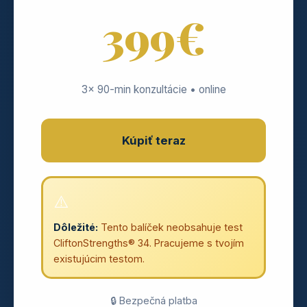
399€
3x 90-min konzultácie • online
Kúpiť teraz
⚠️
Dôležité:
Tento balíček neobsahuje test
CliftonStrengths® 34. Pracujeme s tvojím
existujúcim testom.
🔒 Bezpečná platba