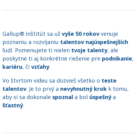
Gallup® inštitút sa už
vyše 50 rokov
venuje
poznaniu a rozvíjaniu
talentov najúspešnejších
ľudí. Pomenujete ti nielen
tvoje talenty
, ale
poskytne ti aj konkrétne riešenie pre
podnikanie
,
kariéru
, či
vzťahy
.
Vo štvrtom videu sa dozvieš všetko o
teste
talentov
. Je to prvý a
nevyhnutný krok
k tomu,
aby si sa dokonale
spoznal
a bol
úspešný
a
šťastný
.