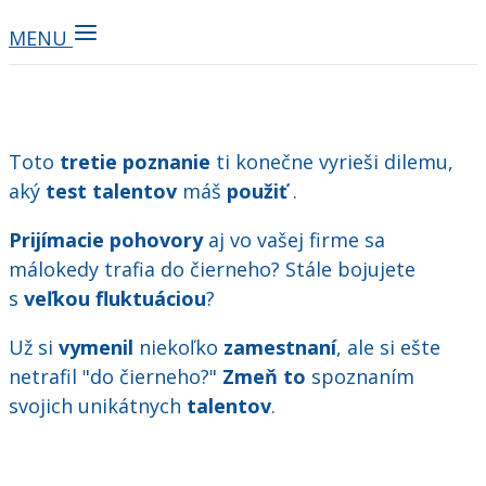
MENU
Toto
tretie poznanie
ti konečne vyrieši dilemu,
aký
test talentov
máš
použiť
.
Prijímacie pohovory
aj vo vašej firme sa
málokedy trafia do čierneho? Stále bojujete
s
veľkou
fluktuáciou
?
Už si
vymenil
niekoľko
zamestnaní
, ale si ešte
netrafil "do čierneho?"
Zmeň to
spoznaním
svojich unikátnych
talentov
.