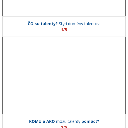
ČO su talenty?
Styri domény talentov.
1/5
KOMU a AKO
môžu talenty
pomôcť?
2/5