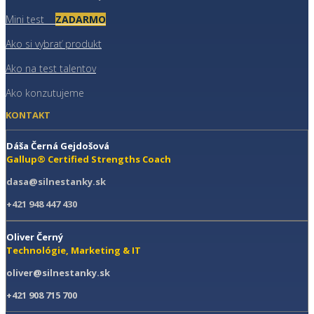
Mini test
ZADARMO
Ako si vybrať produkt
Ako na test talentov
Ako konzutujeme
KONTAKT
Dáša Černá Gejdošová
Gallup® Certified Strengths Coach
dasa@silnestanky.sk
+421 948 447 430
Oliver Černý
Technológie, Marketing & IT
oliver@silnestanky.sk
+421 908 715 700