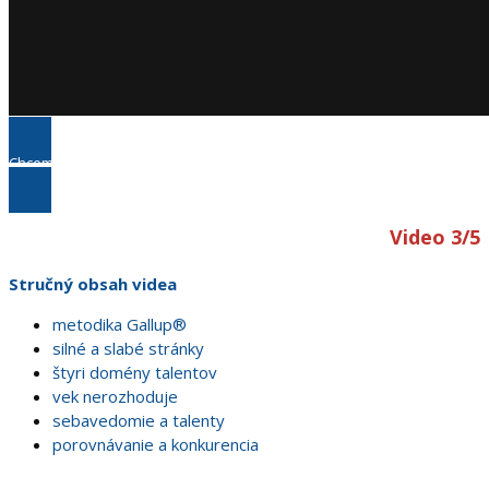
Chcem sa opýtať
Video 3/5
Stručný obsah videa
metodika Gallup®
silné a slabé stránky
štyri domény talentov
vek nerozhoduje
sebavedomie a talenty
porovnávanie a konkurencia