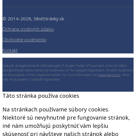
© 2014-2026, SilnéStránky.sk
Ochrana osobných údajov
Obchodné podmienky
Kontakt
Gallup®, StrengthsFinder®, CliftonStrengths™, Builder Profile 10™ and each of the 34 Clifton
StrengthsFinder theme names are trademarks of The Gallup® Organization. All other trademarks
are the property of their respective owners. For more information visit
www.gallup.com
. Tento
web nie je spojený s Gallup® Organization.
Táto stránka používa cookies
Na stránkach používame súbory cookies.
Niektoré sú nevyhnutné pre fungovanie stránok,
iné nám umožňujú poskytnúť vám lepšiu
skúsenosť pri návšteve našich stránok alebo