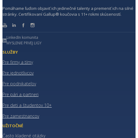
Pomáhame ľuďom objaviť ich jedinečné talenty a premeniť ich na silné
stránky. Certifikovaní Gallup® koučovia s 11+ rokmi skúseností.
LinkedIn komunita
MYSLENIE PRVEJ LIGY
SLUŽBY
Pre firmy a tímy
Pre jednotlivcov
Pre podnikateľov
Pre pári a partneri
Pre deti a študentov 10+
Pre zamestnancov
UŽITOČNÉ
Často kladené otázky