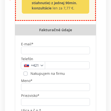
stiahnutie) z jednej 90min.
konzultácie
len za 7,77 €.
Fakturačné údaje
E-mail*
Telefón
+421
Nakupujem na firmu
Meno*
Priezvisko*
Ulica a č.p.*