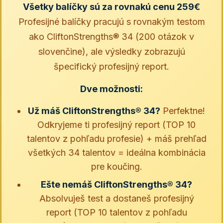
Všetky balíčky sú za rovnakú cenu 259€
Profesijné balíčky pracujú s rovnakým testom
ako CliftonStrengths® 34 (200 otázok v
slovenčine), ale výsledky zobrazujú
špecifický profesijný report.
Dve možnosti:
Už máš CliftonStrengths® 34?
Perfektne!
Odkryjeme ti profesijný report (TOP 10
talentov z pohľadu profesie) + máš prehľad
všetkých 34 talentov = ideálna kombinácia
pre koučing.
Ešte nemáš CliftonStrengths® 34?
Absolvuješ test a dostaneš profesijný
report (TOP 10 talentov z pohľadu