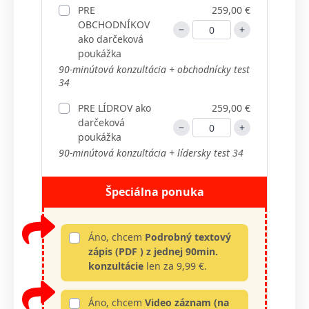
PRE
259,00 €
OBCHODNÍKOV
ako darčeková
poukážka
90-minútová konzultácia + obchodnícky test
34
PRE LÍDROV ako
259,00 €
darčeková
poukážka
90-minútová konzultácia + lídersky test 34
Špeciálna ponuka
Áno, chcem
Podrobný textový
zápis (PDF ) z jednej 90min.
konzultácie
len za 9,99 €.
Áno, chcem
Video záznam (na