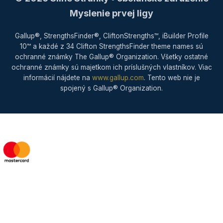
budovanie vzťahov s klientmi a uzatváranie
Myslenie prvej ligy
obchodov. Ukazuje, ako tvoje talenty
využiť v predaji a obchode.
Gallup®, StrengthsFinder®, CliftonStrengths™, iBuilder Profile
10™ a každé z 34 Clifton StrengthsFinder theme names sú
ochranné známky The Gallup® Organization. Všetky ostatné
ochranné známky sú majetkom ich príslušných vlastníkov. Viac
informácií nájdete na
www.gallup.com
. Tento web nie je
spojený s Gallup® Organization.