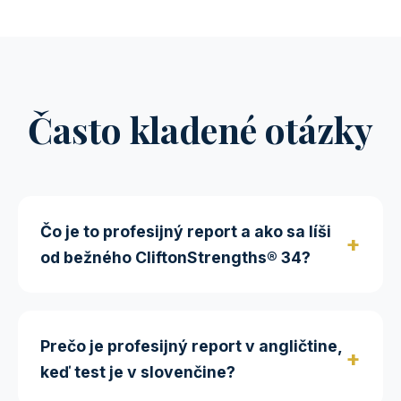
Často kladené otázky
Čo je to profesijný report a ako sa líši
+
od bežného CliftonStrengths® 34?
Test je ten istý (200 otázok v slovenčine)
ako pri CliftonStrengths® 34. Rozdiel je v
type reportu, ktorý dostaneš:
Prečo je profesijný report v angličtine,
+
keď test je v slovenčine?
Bežný CliftonStrengths® 34:
Dostaneš
Test absolvuješ v slovenčine (200 otázok,