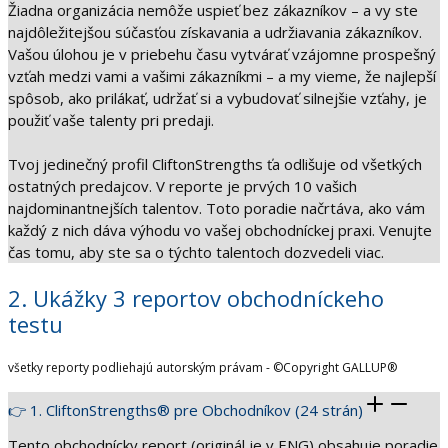
Žiadna organizácia nemôže uspieť bez zákazníkov – a vy ste
najdôležitejšou súčasťou získavania a udržiavania zákazníkov.
Vašou úlohou je v priebehu času vytvárať vzájomne prospešný
vzťah medzi vami a vašimi zákazníkmi – a my vieme, že najlepší
spôsob, ako prilákať, udržať si a vybudovať silnejšie vzťahy, je
použiť vaše talenty pri predaji.
Tvoj jedinečný profil CliftonStrengths ťa odlišuje od všetkých
ostatných predajcov. V reporte je prvých 10 vašich
najdominantnejších talentov. Toto poradie načrtáva, ako vám
každý z nich dáva výhodu vo vašej obchodníckej praxi. Venujte
čas tomu, aby ste sa o týchto talentoch dozvedeli viac.
2. Ukážky 3 reportov obchodníckeho
testu
všetky reporty podliehajú autorským právam - ©Copyright GALLUP®
👉 1. CliftonStrengths® pre Obchodníkov (24 strán)
Tento obchodnícky report (originál je v ENG) obsahuje poradie