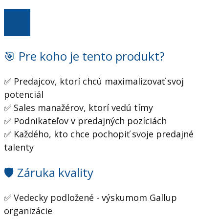
Balíček pre "Obchodníkov" za 259€
🎯 Pre koho je tento produkt?
✅ Predajcov, ktorí chcú maximalizovať svoj
potenciál
✅ Sales manažérov, ktorí vedú tímy
✅ Podnikateľov v predajných pozíciách
✅ Každého, kto chce pochopiť svoje predajné
talenty
🛡️ Záruka kvality
✅ Vedecky podložené - výskumom Gallup
organizácie