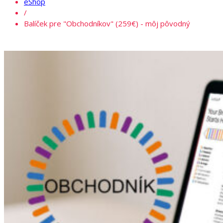
eShop
/
Balíček pre "Obchodníkov" (259€) - môj pôvodný