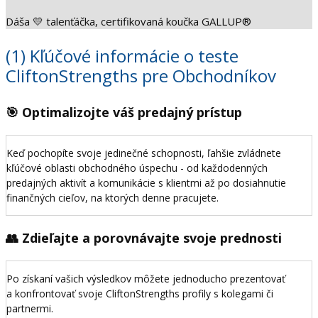
Dáša 💛 talenťáčka, certifikovaná koučka GALLUP®
(1) Kľúčové informácie o teste
CliftonStrengths pre Obchodníkov
🎯 Optimalizojte váš predajný prístup
Keď pochopíte svoje jedinečné schopnosti, ľahšie zvládnete
kľúčové oblasti obchodného úspechu - od každodenných
predajných aktivít a komunikácie s klientmi až po dosiahnutie
finančných cieľov, na ktorých denne pracujete.
👥 Zdieľajte a porovnávajte svoje prednosti
Po získaní vašich výsledkov môžete jednoducho prezentovať
a konfrontovať svoje CliftonStrengths profily s kolegami či
partnermi.