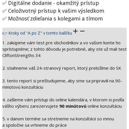
✅ Digitálne dodanie - okamžitý prístup
✅ Celoživotný prístup k vašim výsledkom
✅ Možnosť zdieľania s kolegami a tímom
👉 Kroky od "A po Z" v tomto balíčku
1. ⁠zakúpime vám test pre obchodníkov a vo vašom konte ho
sprístupníme; z tohto dôvodu je potrebné, aby ste už mali test
CliftonStrengths 34
2. stiahneme váš 24-stranový report, ktorý preložíme do SK
3. tento report si preštudujeme, aby sme sa pripravili na 90-
minútovú konzultáciu
4. zašleme vám prístup do online kalendára, v ktorom si podľa
vášho výberu zarezervujete
90 minútovú
online konzultáciu
5. v danom termíne sa stretneme na ⁠konzultácii so mnou
a spoločne sa vrhneme do práce