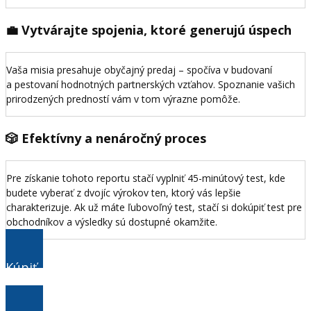
💼 Vytvárajte spojenia, ktoré generujú úspech
Vaša misia presahuje obyčajný predaj – spočíva v budovaní
a pestovaní hodnotných partnerských vzťahov. Spoznanie vašich
prirodzených predností vám v tom výrazne pomôže.
🎲 Efektívny a nenáročný proces
Pre získanie tohoto reportu stačí vyplniť 45-minútový test, kde
budete vyberať z dvojíc výrokov ten, ktorý vás lepšie
charakterizuje. Ak už máte ľubovoľný test, stačí si dokúpiť test pre
obchodníkov a výsledky sú dostupné okamžite.
Kúpiť
Balíček pre "Obchodníkov" za 259€