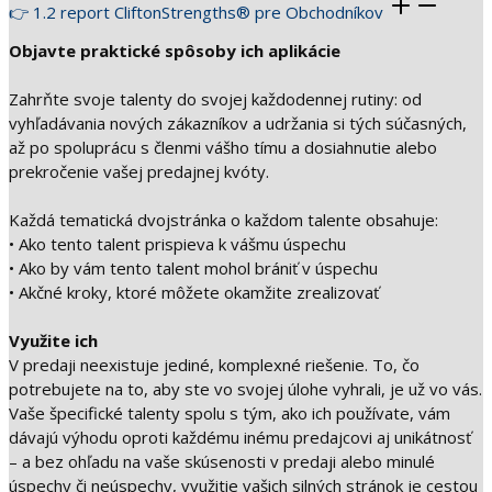
👉 1.2 report CliftonStrengths® pre Obchodníkov
Objavte praktické spôsoby ich aplikácie
Zahrňte svoje talenty do svojej každodennej rutiny: od
vyhľadávania nových zákazníkov a udržania si tých súčasných,
až po spoluprácu s členmi vášho tímu a dosiahnutie alebo
prekročenie vašej predajnej kvóty.
Každá tematická dvojstránka o každom talente obsahuje:
• Ako tento talent prispieva k vášmu úspechu
• Ako by vám tento talent mohol brániť v úspechu
• Akčné kroky, ktoré môžete okamžite zrealizovať
Využite ich
V predaji neexistuje jediné, komplexné riešenie. To, čo
potrebujete na to, aby ste vo svojej úlohe vyhrali, je už vo vás.
Vaše špecifické talenty spolu s tým, ako ich používate, vám
dávajú výhodu oproti každému inému predajcovi aj unikátnosť
– a bez ohľadu na vaše skúsenosti v predaji alebo minulé
úspechy či neúspechy, využitie vašich silných stránok je cestou