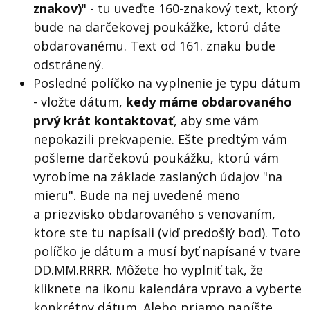
znakov)
" - tu uveďte 160-znakový text, ktorý
bude na darčekovej poukážke, ktorú dáte
obdarovanému. Text od 161. znaku bude
odstránený.
Posledné políčko na vyplnenie je typu dátum
- vložte dátum,
kedy máme obdarovaného
prvý krát kontaktovať
, aby sme vám
nepokazili prekvapenie. Ešte predtým vám
pošleme darčekovú poukážku, ktorú vám
vyrobíme na základe zaslaných údajov "na
mieru". Bude na nej uvedené meno
a priezvisko obdarovaného s venovaním,
ktore ste tu napísali (viď predošlý bod). Toto
políčko je dátum a musí byť napísané v tvare
DD.MM.RRRR. Môžete ho vyplniť tak, že
kliknete na ikonu kalendára vpravo a vyberte
konkrétny dátum. Alebo priamo napíšte