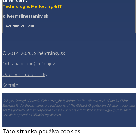
Oliver Černý
Technológie, Marketing & IT
oliver@silnestanky.sk
+421 908 715 700
© 2014-2026, SilnéStránky.sk
Ochrana osobných údajov
Obchodné podmienky
Kontakt
Gallup®, StrengthsFinder®, CliftonStrengths™, Builder Profile 10™ and each of the 34 Clifton
StrengthsFinder theme names are trademarks of The Gallup® Organization. All other trademarks
are the property of their respective owners. For more information visit
www.gallup.com
. Tento
web nie je spojený s Gallup® Organization.
Táto stránka používa cookies