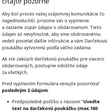
čítajte pozorne
Aby bol proces našej vzájomnej komunikácie čo
najjednoduchší, prosíme vás o vyplnenie
a zaslanie zopár údajov o obdarovanom. Tieto
údajev sú nevyhnutné, aby sme obdrovanému
vedeli posielať ďalšie inštrukcie a vám Darčekovú
poukážku vytvorenú podľa vášho zadania.
Ak ste zakúpili darčekovú poukážku pre viacero
obdarovaných, postupne odošlite údaje
za všetkých.
Pred vyplnením formulára venujte pozornosť
posledným
2 údajom
:
Predposledné políčko s názovm "
Uveďte
text na darčekovú poukážku (max.160