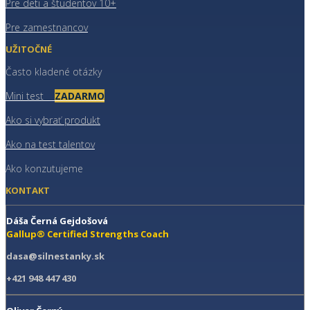
Pre deti a študentov 10+
Pre zamestnancov
UŽITOČNÉ
Často kladené otázky
Mini test
ZADARMO
Ako si vybrať produkt
Ako na test talentov
Ako konzutujeme
KONTAKT
Dáša Černá Gejdošová
Gallup® Certified Strengths Coach
dasa@silnestanky.sk
+421 948 447 430