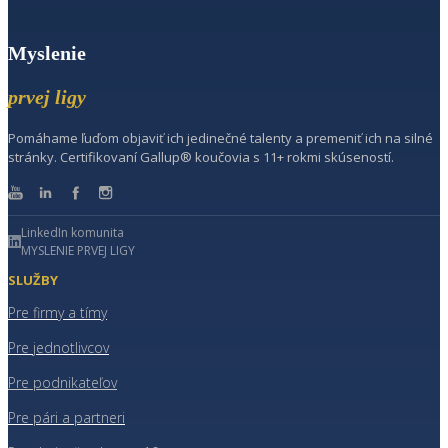
Myslenie
prvej ligy
Pomáhame ľuďom objaviť ich jedinečné talenty a premeniť ich na silné
stránky. Certifikovaní Gallup® koučovia s 11+ rokmi skúseností.
LinkedIn komunita
MYSLENIE PRVEJ LIGY
SLUŽBY
Pre firmy a tímy
Pre jednotlivcov
Pre podnikateľov
Pre pári a partneri